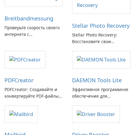
Breitbandmessung
Stellar Photo Recovery
Проверьте скорость своего
интернета с
Stellar Photo Recovery:
Breitbandmessung от zafaco
Восстановите свои
GmbH!
потерянные воспоминания
с легкостью
PDFCreator
DAEMON Tools Lite
PDFCreator: Создавайте и
Эффективное программное
конвертируйте PDF-файлы с
обеспечение для
легкостью!
виртуальных дисков
Mailbird
Driver Booster