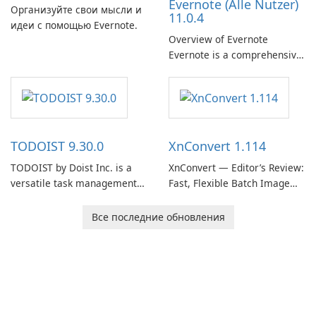
Evernote (Alle Nutzer)
need predictable …
Организуйте свои мысли и
11.0.4
идеи с помощью Evernote.
Overview of Evernote
Evernote is a comprehensive
note-taking and organization
software designed to help
users capture, organize, and
access information across
multiple devices.
TODOIST 9.30.0
XnConvert 1.114
TODOIST by Doist Inc. is a
XnConvert — Editor’s Review:
versatile task management
Fast, Flexible Batch Image
tool designed to help
Converter for Windows,
individuals and teams
macOS and Linux XnConvert
Все последние обновления
organize their work and
is a polished, cross-platform
increase productivity.
batch image processor from
XnSoft that balances depth
and simplicity.