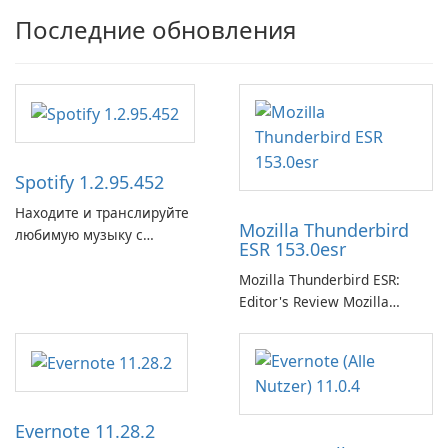
Последние обновления
Spotify 1.2.95.452
Находите и транслируйте
Mozilla Thunderbird
любимую музыку с
ESR 153.0esr
помощью Spotify.
Mozilla Thunderbird ESR:
Editor's Review Mozilla
Thunderbird ESR (Extended
Support Release) is the long-
term support channel of the
Thunderbird desktop email
client designed for
Evernote 11.28.2
organizations and users who