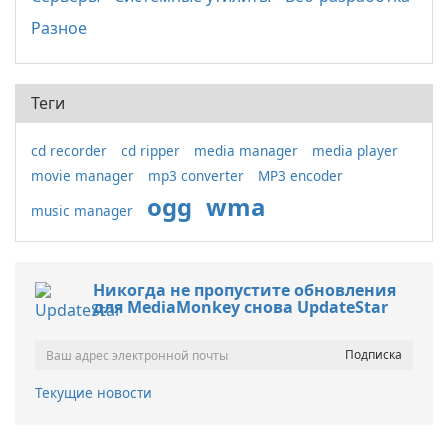
Разное
Теги
cd recorder
cd ripper
media manager
media player
movie manager
mp3 converter
MP3 encoder
ogg
wma
music manager
Никогда не пропустите обновления
для MediaMonkey снова UpdateStar
Текущие новости