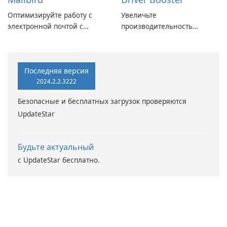
Оптимизируйте работу с
Увеличьте
электронной почтой с
производительность
помощью Mailbird от
вашего ПК с помощью
Maryssael.
Driver Booster от IObit
Последняя версия
2024.2.2.3222
Безопасные и бесплатных загрузок проверяются
UpdateStar
Будьте актуальный
с UpdateStar бесплатно.