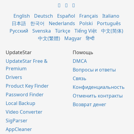
English
Deutsch
Español
Français
Italiano
日本語
한국어
Nederlands
Polski
Português
Русский
Svenska
Türkçe
Tiếng Việt
中文(简体)
中文(繁體)
Magyar
हिन्दी
UpdateStar
Помощь
UpdateStar Free &
DMCA
Premium
Вопросы и ответы
Drivers
Связь
Product Key Finder
Конфиденциальность
Password Finder
Отменить контракты
Local Backup
Возврат денег
Video Converter
SigParser
AppCleaner